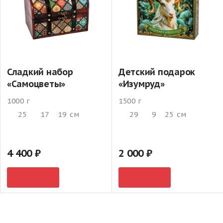
Сладкий набор
Детский подарок
«Самоцветы»
«Изумруд»
1000 г
1500 г
25
17
19
см
29
9
25
см
4 400
2 000