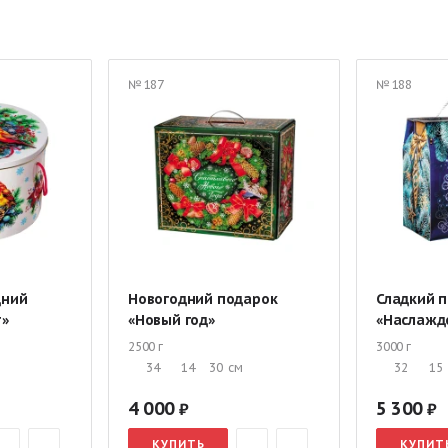
Мешок с конфетами
Подарки с Дедом Морозом и Снегурочкой
 жестяной упаковке
Новогодние подарки в тубе
Детские подарки 
№ 187
№ 188
я мальчика
Новогодние подарки для девочек
Подарки со скидка
 руб.
Сладкие подарки от 1000 руб.
Новогодние подарки первокл
ские подарки
Подарки для детского дома
Новогодние подарки н
дний
Новогодний подарок
Сладкий 
т»
«Новый год»
«Наслажд
2500 г
3000 г
34
14
30
см
32
15
4 000
5 300
КУПИТЬ
КУПИТ