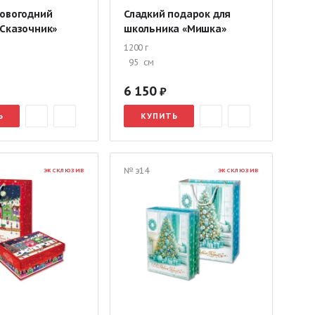
новогодний
Сладкий подарок для
«Сказочник»
школьника «Мишка»
1200 г
95
см
6 150
Ь
КУПИТЬ
№ э14
ЭКСКЛЮЗИВ
ЭКСКЛЮЗИВ