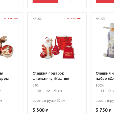
№ э02
№ э03
ЭКСКЛЮЗИВ
ЭКСКЛЮЗИВ
ля
Сладкий подарок
Сладкий 
ерок»
школьнику «Кашпо»
набор «С
530 г
1000 г
м
20
20
23
см
34
42
см
высота игрушки 32 см
высота игру
3 300
3 750