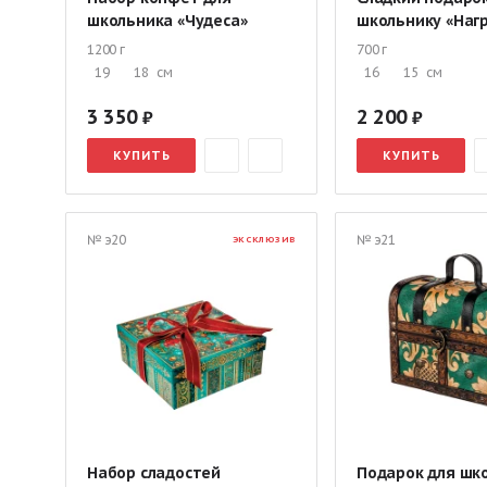
школьника «Чудеса»
школьнику «Наг
1200 г
700 г
19
18
см
16
15
см
3 350
2 200
КУПИТЬ
КУПИТЬ
№ э20
№ э21
ЭКСКЛЮЗИВ
Набор сладостей
Подарок для шк