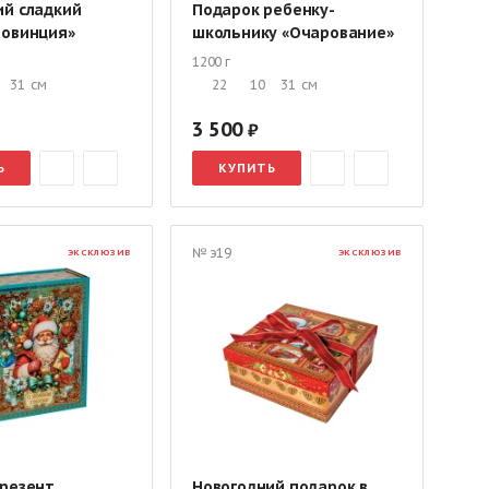
ий сладкий
Подарок ребенку-
ровинция»
школьнику «Очарование»
1200 г
31
см
22
10
31
см
3 500
Ь
КУПИТЬ
№ э19
ЭКСКЛЮЗИВ
ЭКСКЛЮЗИВ
презент
Новогодний подарок в