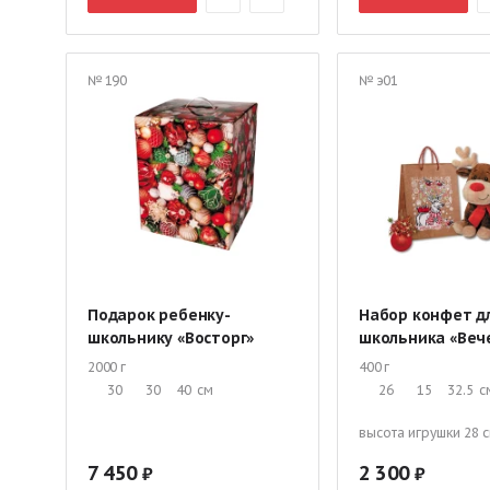
№ 190
№ э01
Подарок ребенку-
Набор конфет д
школьнику «Восторг»
школьника «Веч
2000 г
400 г
30
30
40
см
26
15
32.5
с
высота игрушки 28 
7 450
2 300