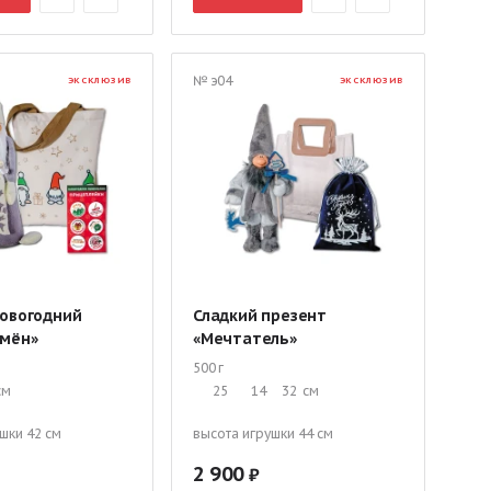
№ э04
ЭКСКЛЮЗИВ
ЭКСКЛЮЗИВ
новогодний
Сладкий презент
емён»
«Мечтатель»
500 г
см
25
14
32
см
шки 42 см
высота игрушки 44 см
2 900