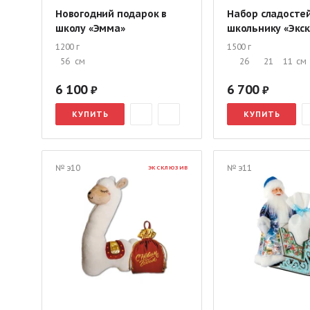
Новогодний подарок в
Набор сладосте
школу «Эмма»
школьнику «Экс
1200 г
1500 г
56
см
26
21
11
см
6 100
6 700
КУПИТЬ
КУПИТЬ
№ э10
№ э11
ЭКСКЛЮЗИВ