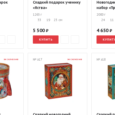
арок
Сладкий подарок ученику
Новогодн
«Яства»
набор «П
1265 г
2000 г
33
19
23
см
24
11
5 500
4 650
КУПИТЬ
КУПИТ
№ э17
№ э18
ЭКСКЛЮЗИВ
ЭКСКЛЮЗИВ
к
Сладкий новогодний
Сладкий 