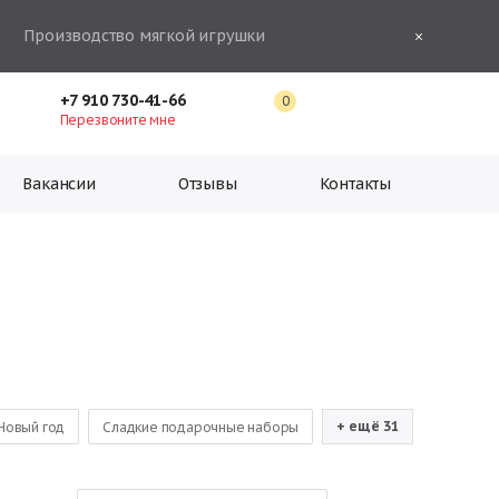
Производство мягкой игрушки
+7 910 730-41-66
0
Перезвоните мне
Вакансии
Отзывы
Контакты
+ ещё 31
Новый год
Сладкие подарочные наборы
шоколадных конфет
Новогодние подарки оптом