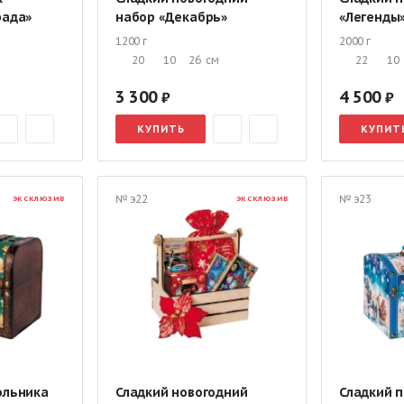
рада»
набор «Декабрь»
«Легенды
1200 г
2000 г
20
10
26
см
22
10
3 300
4 500
КУПИТЬ
КУПИТ
№ э22
№ э23
ЭКСКЛЮЗИВ
ЭКСКЛЮЗИВ
ольника
Сладкий новогодний
Сладкий 