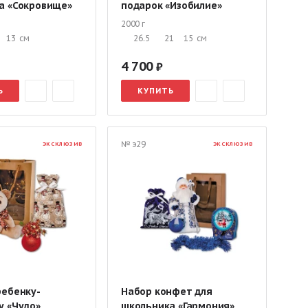
а «Сокровище»
подарок «Изобилие»
2000 г
13
см
26.5
21
15
см
4 700
Ь
КУПИТЬ
№ э29
ЭКСКЛЮЗИВ
ЭКСКЛЮЗИВ
ребенку-
Набор конфет для
у «Чудо»
школьника «Гармония»