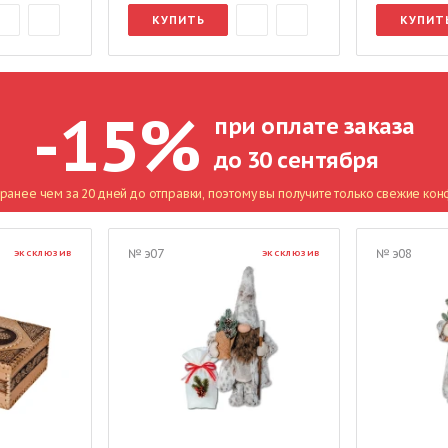
КУПИТЬ
КУПИТ
-15%
при оплате заказа
до 30 сентября
ранее чем за 20 дней до отправки, поэтому вы получите только свежие кон
№ э07
№ э08
ЭКСКЛЮЗИВ
ЭКСКЛЮЗИВ