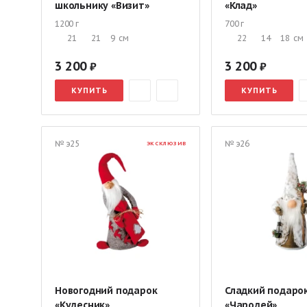
школьнику «Визит»
«Клад»
1200 г
700 г
21
21
9
см
22
14
18
см
3 200
3 200
КУПИТЬ
КУПИТЬ
№ э25
№ э26
ЭКСКЛЮЗИВ
Новогодний подарок
Сладкий подаро
«Кудесник»
«Чародей»