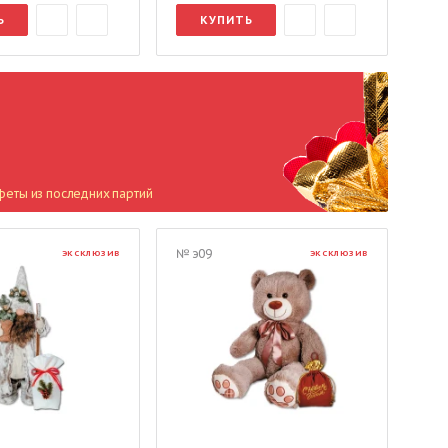
Ь
КУПИТЬ
феты из последних партий
№ э09
ЭКСКЛЮЗИВ
ЭКСКЛЮЗИВ