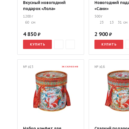
Вкусный новогодний
Новогодний под
подарок «Лола»
«Сани»
1200 г
500 г
60
см
23
13
31
см
4 850
2 900
КУПИТЬ
КУПИТЬ
№ э15
№ э16
ЭКСКЛЮЗИВ
Набор конфет для
Сладкий подаро