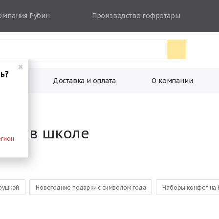
омпания Рубин
Производство гофротары
ть?
ковки
Доставка и оплата
О компании
тям в школе
егион
грушкой
Новогодние подарки с символом года
Наборы конфет на 
 от Деда Мороза
Большие сладкие новогодние подарки
Наборы 