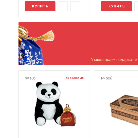
КУПИТЬ
КУПИТЬ
Упаковываем подарки не 
№ э05
№ э06
ЭКСКЛЮЗИВ