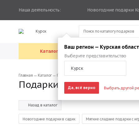
Наша деятельность:
Новогодние подарки К
Курск
Ваш регион — Курская облас
Каталог подарков
Каталог упа
Выберите представительство
Курск
Главная
Каталог
Подарки на новый год детям в школе
Подарки на Новый год де
Да, всё верно
Выбрать другой р
Назад в каталог
Новогодние подарки в садик
Мягкие сладкие подарки с и
Подарки на новый год детям в школе
Новогодние подарки