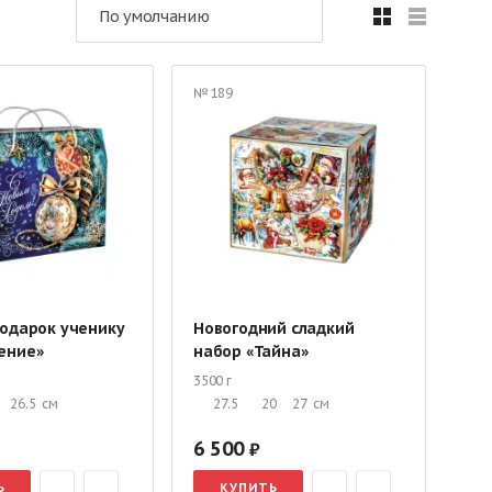
По умолчанию
Подарки в текстильной упаковке
в упаковке «Рубина»
№ 189
ми
Оригинальные сладкие подарки ребенку
ассникам
Сладкие корзины
а утренник
Подарки до 1 кг
Подарки 3 кг
подарок ученику
Новогодний сладкий
ение»
набор «Тайна»
3500 г
26.5
см
27.5
20
27
см
6 500
Ь
КУПИТЬ