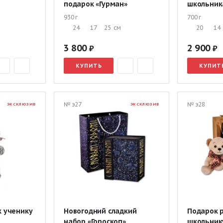
подарок «Гурман»
школьник
930 г
700 г
24
17
25
см
20
14
3 800
2 900
КУПИТЬ
КУПИТ
№ э27
№ э28
ЭКСКЛЮЗИВ
ЭКСКЛЮЗИВ
к ученику
Новогодний сладкий
Подарок 
набор «Гороскоп»
школьник