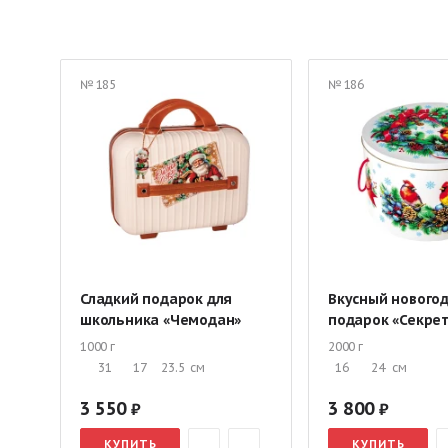
Эксклюзивные подарки
Сладкие корпоративные подарки
Детские подарки в картонной упаковке
Детские подарки в
№ 185
№ 186
Сладкие подарки в различной упаковке
Сладкий набор дл
Сладкие подарки до 500 руб.
Новогодние подарки до 1000
Новогодние подарки в сундучках
Новогодние рождествен
Социальные подарки
Сладкий подарок для
Вкусный нового
школьника «Чемодан»
подарок «Секре
1000 г
2000 г
31
17
23.5
см
16
24
см
3 550
3 800
КУПИТЬ
КУПИТЬ