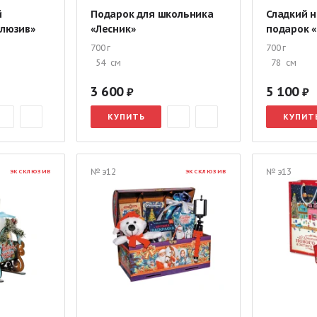
й
Подарок для школьника
Сладкий 
клюзив»
«Лесник»
подарок 
700 г
700 г
54
см
78
см
3 600
5 100
КУПИТЬ
КУПИТ
№ э12
№ э13
ЭКСКЛЮЗИВ
ЭКСКЛЮЗИВ