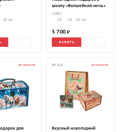
»
школу «Волшебная ночь»
1500 г
28
см
24
24
10
см
3 700
Ь
КУПИТЬ
№ э24
ЭКСКЛЮЗИВ
ЭКСКЛЮЗИВ
подарок для
Вкусный новогодний